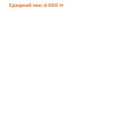
комфорт и яркие впечатления под открытым небом.
Средний чек: 6 000 тг