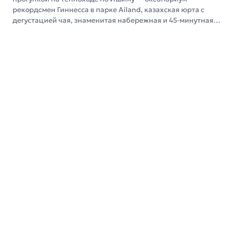
рекордсмен Гиннесса в парке Ailand, казахская юрта с
дегустацией чая, знаменитая набережная и 45-минутная
прогулка на теплоходе по самым живописным местам
города.