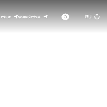
RU
Astana CityPass
 туризм
тепи