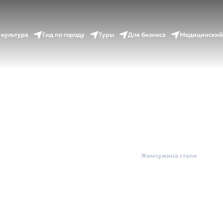
 культура
Гид по городу
Туры
Для бизнеса
Медицинский
Главная
Экскурсии по городу
Жемчужина степи
чужина с