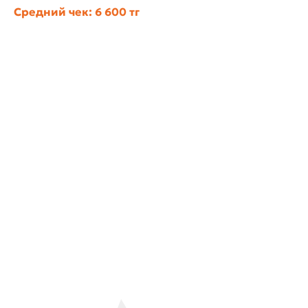
винодельни — знакомство с философией казахстанского
Средний чек: 6 600 тг
виноделия.