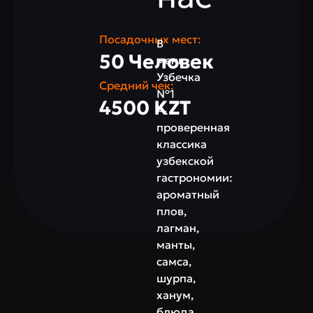
Посадочных мест:
В
50 Человек
меню
Узбечка
Средний чек:
№1
4500 KZT
—
проверенная
классика
узбекской
гастрономии:
ароматный
плов,
лагман,
манты,
самса,
шурпа,
ханум,
блюда