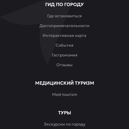
ГИД ПО ГОРОДУ
кто
ценит
Где остановиться
настоящий
Достопримечательности
восточный
вкус,
Интерактивная карта
щедрые
События
порции
и
Гастрономия
искреннее
Отзывы
гостеприимство.
МЕДИЦИНСКИЙ ТУРИЗМ
Med-tourism
ТУРЫ
Экскурсии по городу