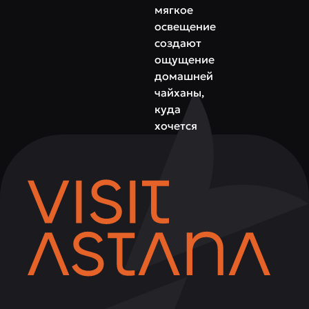
мягкое
освещение
создают
ощущение
домашней
чайханы,
куда
хочется
прийти
всей
семьёй.
Узбечка
№1
—
это
место
для
тех,