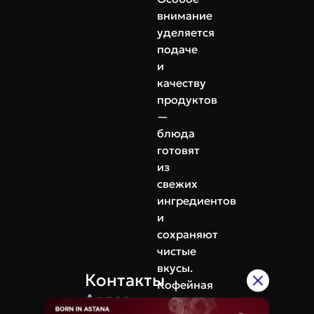
внимание
уделяется
подаче
и
качеству
продуктов
—
блюда
готовят
из
свежих
ингредиентов
и
сохраняют
чистые
вкусы.
Контакты
Кофейная
Адрес
карта