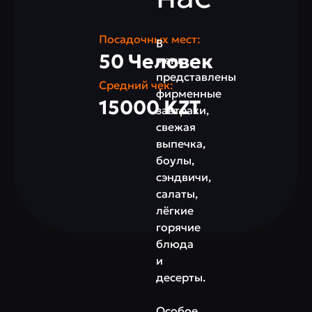
Посадочных мест:
В
50 Человек
меню
представлены
Средний чек:
фирменные
15000 KZT
завтраки,
свежая
выпечка,
боулы,
сэндвичи,
салаты,
лёгкие
горячие
блюда
и
десерты.
Особое