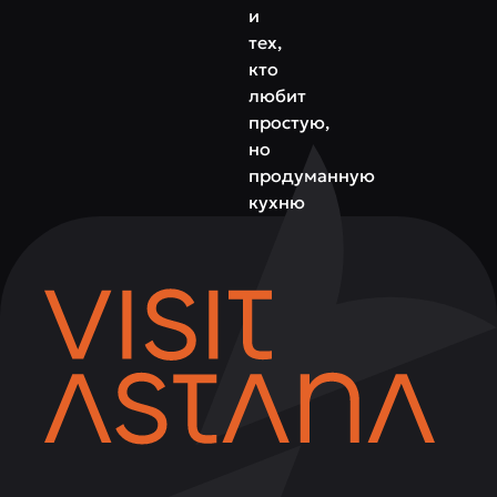
и
тех,
кто
любит
простую,
но
продуманную
кухню
в
стильной
атмосфере.