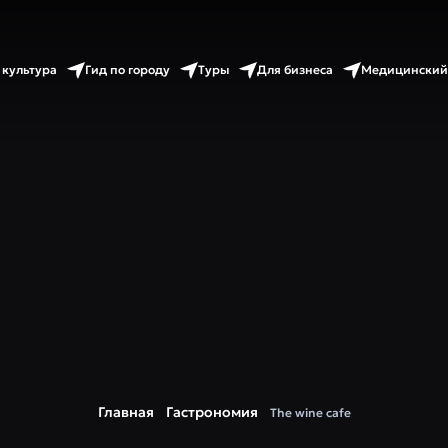
 культура
Гид по городу
Туры
Для бизнеса
Медицинский
Главная
Гастрономия
The wine cafe