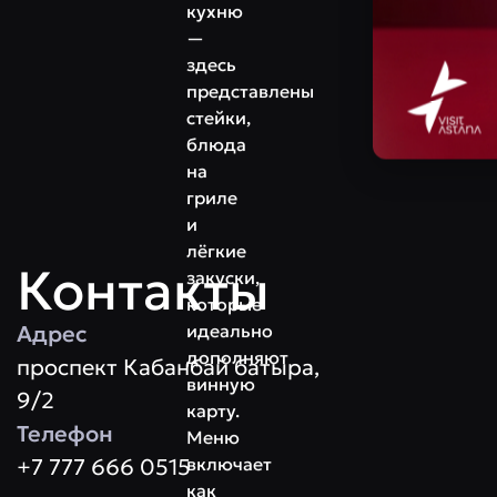
кухню
—
здесь
представлены
стейки,
блюда
на
гриле
и
лёгкие
Контакты
закуски,
которые
Адрес
идеально
дополняют
проспект Кабанбай батыра,
винную
9/2
карту.
Телефон
Меню
+7 777 666 0515
включает
как