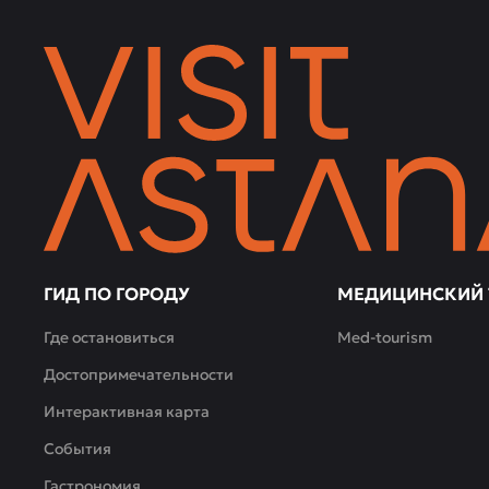
и
коктейлей,
а
также
возможность
заказать
блюда
как
внутри,
так
и
навынос.
ГИД ПО ГОРОДУ
МЕДИЦИНСКИЙ 
Где остановиться
Med-tourism
Достопримечательности
Интерактивная карта
События
Гастрономия