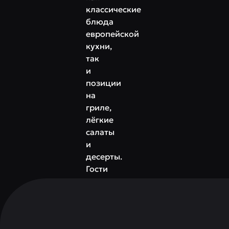
классические
блюда
европейской
кухни,
так
и
позиции
на
гриле,
лёгкие
салаты
и
десерты.
Гости
отмечают
широкий
ассортимент
вин