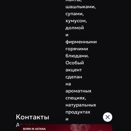
шашлыками,
супами,
хумусом,
долмой
и
фирменными
горячими
блюдами.
Особый
акцент
сделан
на
ароматных
специях,
натуральных
продуктах
Контакты
и
Адрес
классических