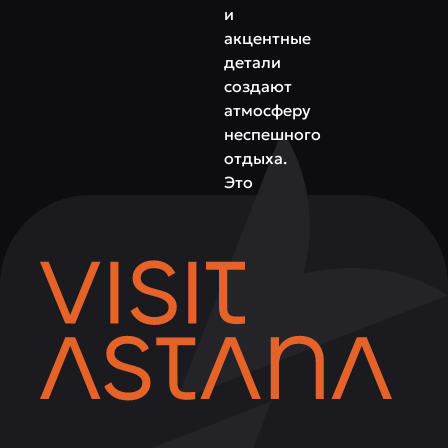
и
акцентные
детали
создают
атмосферу
неспешного
отдыха.
Это
место,
где
можно
собраться
семьёй,
отметить
событие
или
просто
насладиться
вкусом