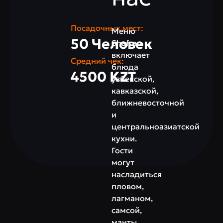
Посадочных мест:
Меню
50 Человек
Shafran
включает
Средний чек:
блюда
4500 KZT
узбекской,
кавказской,
ближневосточной
и
центральноазиатской
кухни.
Гости
могут
насладиться
пловом,
лагманом,
самсой,
манты,