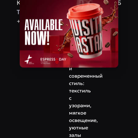
Керей, Жанибек хандар улица, 12Б
способах
приготовления.
Телефон
+7‒707‒717‒20‒30
Интерьер
ресторана
сочетает
теплые
восточные
мотивы
и
современный
стиль:
текстиль
с
узорами,
мягкое
освещение,
уютные
залы