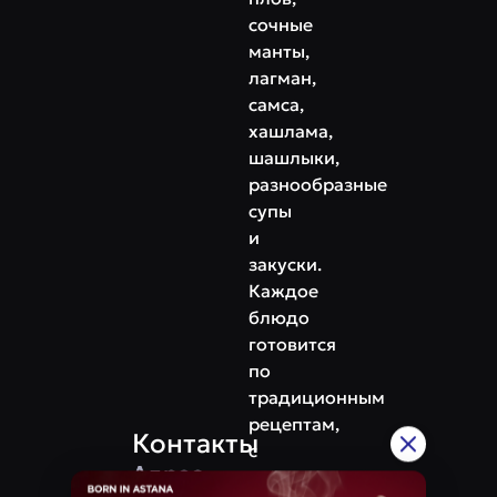
сочные
манты,
лагман,
самса,
хашлама,
шашлыки,
разнообразные
супы
и
закуски.
Каждое
блюдо
готовится
по
традиционным
рецептам,
Контакты
с
Адрес
использованием