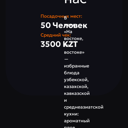
Посадочных мест:
В
50 Человек
меню
«На
Средний чек:
востоке,
3500 KZT
на
востоке»
—
избранные
блюда
узбекской,
казахской,
кавказской
и
среднеазиатской
кухни:
ароматный
плов,