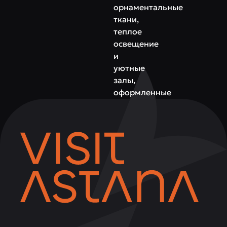
орнаментальные
ткани,
теплое
освещение
и
уютные
залы,
оформленные
в
этно-
стиле.
Это
место,
где
можно
расслабиться,
насладиться
щедрой
кухней