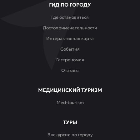
ГИД ПО ГОРОДУ
и
почувствовать
Где остановиться
ту
Достопримечательности
самую
восточную
Интерактивная карта
душевность.
События
Гастрономия
Отзывы
МЕДИЦИНСКИЙ ТУРИЗМ
Med-tourism
ТУРЫ
Экскурсии по городу