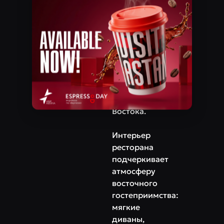
​Проспект Туран, 44/2
натуральных
специй
Телефон
и
+7‒702‒235‒09‒88
свежих
продуктов,
чтобы
передать
настоящий
вкус
Востока.
Интерьер
ресторана
подчеркивает
атмосферу
восточного
гостеприимства:
мягкие
диваны,