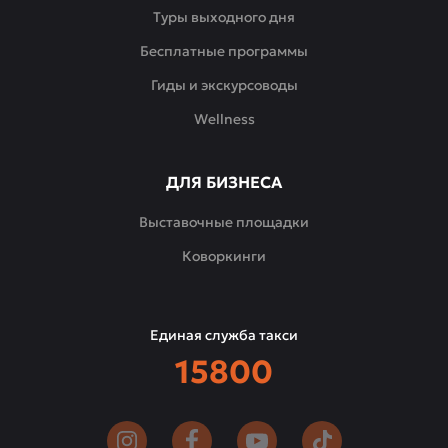
современной
Туры выходного дня
подачи,
Бесплатные программы
создающее
по-
Гиды и экскурсоводы
настоящему
Wellness
уютное
гастрономическое
пространство.
ДЛЯ БИЗНЕСА
Выставочные площадки
Коворкинги
Единая служба такси
15800