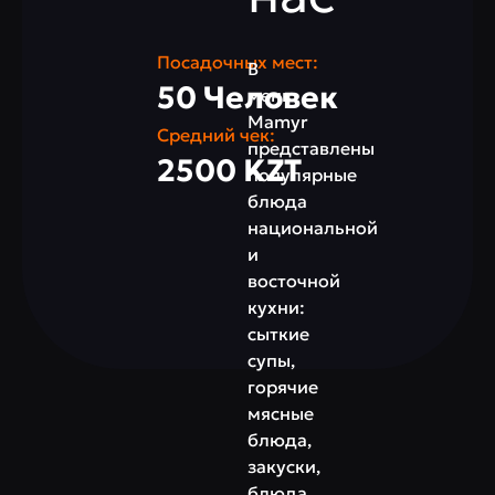
Посадочных мест:
В
50 Человек
меню
Mamyr
Средний чек:
представлены
2500 KZT
популярные
блюда
национальной
и
восточной
кухни:
сыткие
супы,
горячие
мясные
блюда,
закуски,
блюда