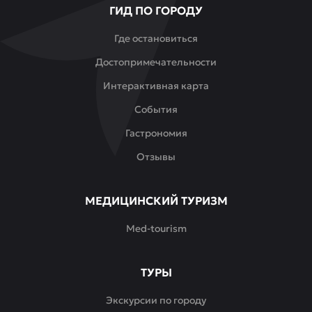
ГИД ПО ГОРОДУ
или
просто
Где остановиться
зайти
Достопримечательности
на
обед
Интерактивная карта
в
События
перерыве
между
Гастрономия
делами.
Отзывы
Mamyr
—
это
МЕДИЦИНСКИЙ ТУРИЗМ
сочетание
Med-tourism
домашнего
тепла,
традиционных
ТУРЫ
вкусов
и
Экскурсии по городу