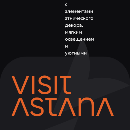
с
элементами
этнического
декора,
мягким
освещением
и
уютными
зонами
для
гостей.
Здесь
приятно
провести
семейный
ужин,
встретиться
с
друзьями