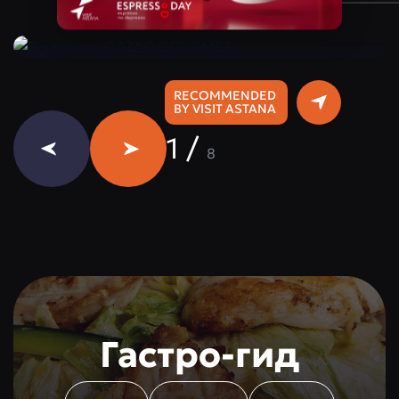
Instagram:
@qazaq.gourmet
RECOMMENDED
BY VISIT ASTANA
1
/
8
Гастро-гид