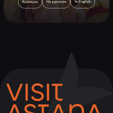
Қазақша
На русском
In English