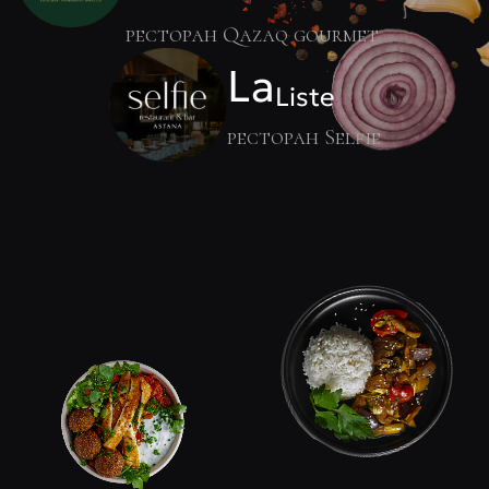
ресторан Qazaq gourmet
La
Liste
ресторан Selfie