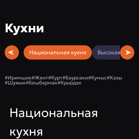
Кухни
Национальная кухня
Высокая кухня
#Иримшик
#Жент
#Курт
#Баурсаки
#Кумыс
#Казы
#Шужык
#Бешбармак
#Куырдак
Национальная
кухня