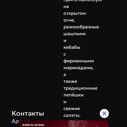
на
открытом
огне,
разнообразные
шашлыки
и
кебабы
с
фирменными
маринадами,
а
также
традиционные
лепёшки
и
свежие
Контакты
салаты.
Адрес
Напитки