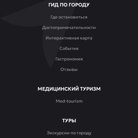
ГИД ПО ГОРОДУ
каждый
гость
Где остановиться
может
Достопримечательности
ощутить
дух
Интерактивная карта
восточного
События
гостеприимства
и
Гастрономия
насладиться
Отзывы
яркими
вкусами
восточной
МЕДИЦИНСКИЙ ТУРИЗМ
кухни.
Med-tourism
ТУРЫ
Экскурсии по городу