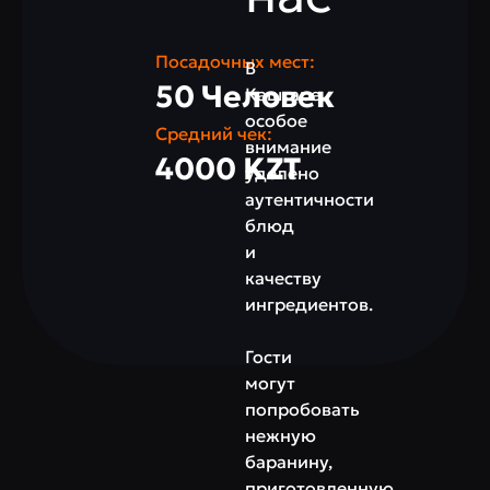
Посадочных мест:
В
50 Человек
Кашгаре
особое
Средний чек:
внимание
4000 KZT
уделено
аутентичности
блюд
и
качеству
ингредиентов.
Гости
могут
попробовать
нежную
баранину,
приготовленную