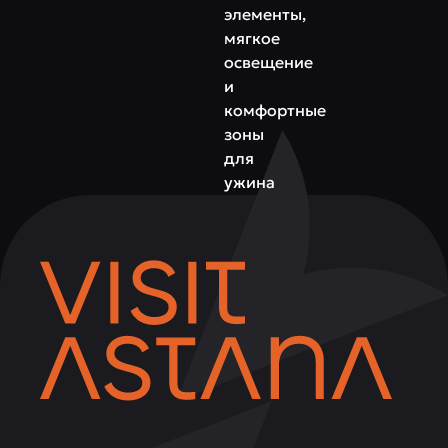
элементы,
мягкое
освещение
и
комфортные
зоны
для
ужина
делают
атмосферу
приятной
и
расслабляющей.
Кашгар
—
это
место,
где