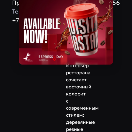
​Проспект Ракымжан Кошкарбаев, 56
включают
травяные
Телефон
чаи,
+7‒778‒590‒88‒57
свежевыжатые
соки
и
классические
восточные
напитки.
Интерьер
ресторана
сочетает
восточный
колорит
с
современным
стилем:
деревянные
резные