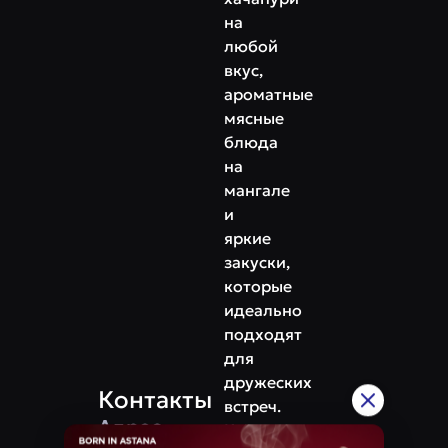
на
любой
вкус,
ароматные
мясные
блюда
на
мангале
и
яркие
закуски,
которые
идеально
подходят
для
дружеских
Контакты
встреч.
Адрес
Каждое