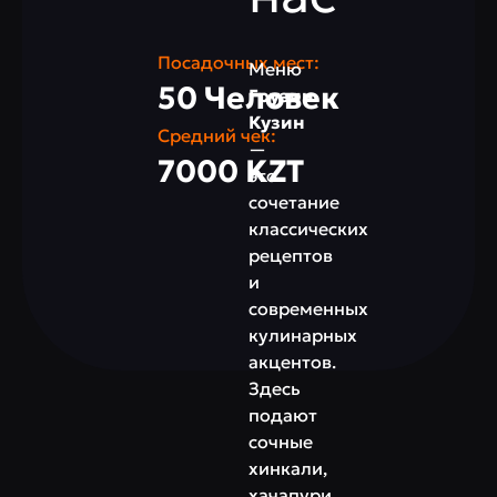
Посадочных мест:
Меню
50 Человек
Грузин
Кузин
Средний чек:
—
7000 KZT
это
сочетание
классических
рецептов
и
современных
кулинарных
акцентов.
Здесь
подают
сочные
хинкали,
хачапури