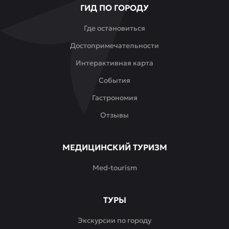
ГИД ПО ГОРОДУ
барной
карте
Где остановиться
—
Достопримечательности
грузинские
вина,
Интерактивная карта
домашние
События
настойки
и
Гастрономия
авторские
Отзывы
коктейли,
вдохновлённые
вкусами
МЕДИЦИНСКИЙ ТУРИЗМ
Кавказа.
Med-tourism
По
вечерам
в
ТУРЫ
Грузин
Кузин
Экскурсии по городу