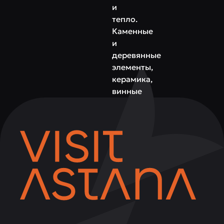
и
тепло.
Каменные
и
деревянные
элементы,
керамика,
винные
полки
и
мягкий
свет
создают
атмосферу
уюта
и
праздника.
В