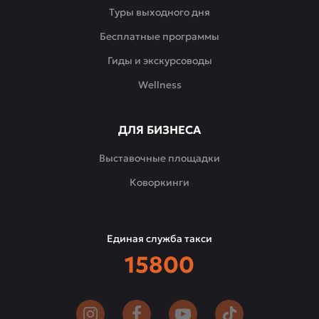
звучит
Туры выходного дня
живая
Бесплатные программы
музыка,
проходят
Гиды и экскурсоводы
душевные
Wellness
вечера
и
праздничные
ДЛЯ БИЗНЕСА
ужины.
Выставочные площадки
Коворкинги
Единая служба такси
15800