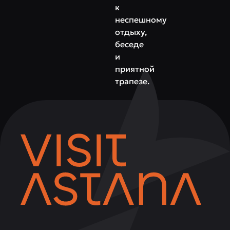
к
неспешному
отдыху,
беседе
и
приятной
трапезе.
Del
Papa
—
это
место,
где
гости
наслаждаются
настоящей
итальянской
кухней