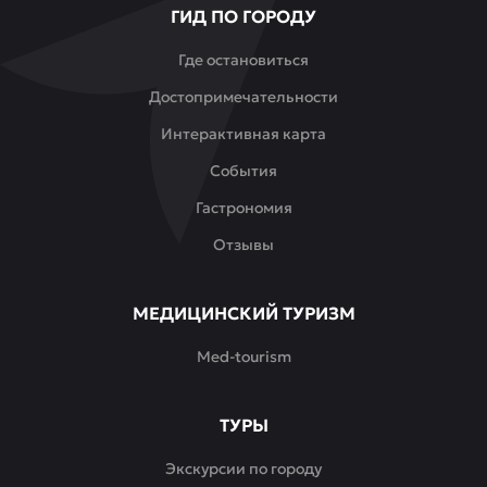
ГИД ПО ГОРОДУ
в
атмосфере
Где остановиться
уюта
Достопримечательности
и
гармонии.
Интерактивная карта
События
Гастрономия
Отзывы
МЕДИЦИНСКИЙ ТУРИЗМ
Med-tourism
ТУРЫ
Экскурсии по городу