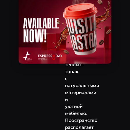
​Кабанбай батыр проспект, 34
ингредиентов
и
Телефон
насыщенности
+7‒771‒722‒81‒97
вкуса.
Интерьер
ресторана
выполнен
в
тёплых
тонах
с
натуральными
материалами
и
уютной
мебелью.
Пространство
располагает