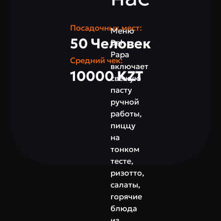
Посадочных мест:
Меню
50 Человек
Del
Papa
Средний чек:
включает
10000 KZT
свежую
пасту
ручной
работы,
пиццу
на
тонком
тесте,
ризотто,
салаты,
горячие
блюда
из