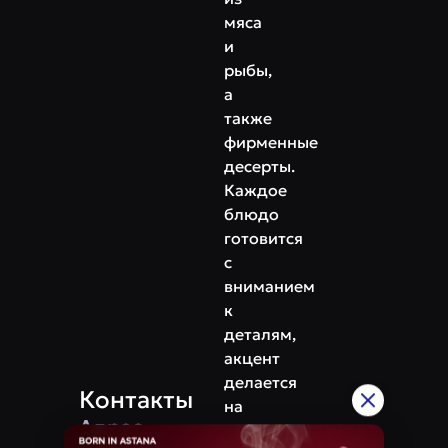
мяса
и
рыбы,
а
также
фирменные
десерты.
Каждое
блюдо
готовится
с
вниманием
к
деталям,
акцент
делается
Контакты
на
Адрес
свежести