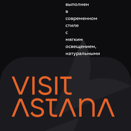
выполнен
в
современном
стиле
с
мягким
освещением,
натуральными
материалами
и
комфортной
мебелью,
создавая
уютную
атмосферу
для
спокойного
отдыха
и