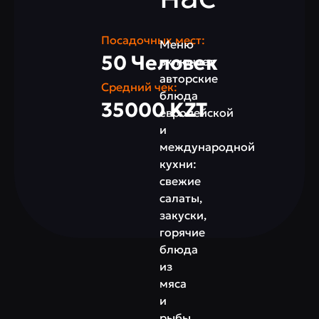
Посадочных мест:
Меню
50 Человек
включает
авторские
Средний чек:
блюда
35000 KZT
европейской
и
международной
кухни:
свежие
салаты,
закуски,
горячие
блюда
из
мяса
и
рыбы,