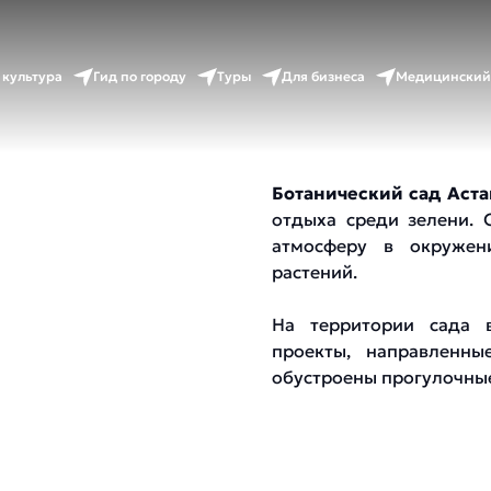
тана Арена»
 культура
Гид по городу
Туры
Для бизнеса
Медицинский
Ботанический сад Аст
отдыха среди зелени. 
атмосферу в окружен
растений.
На территории сада в
проекты, направленны
обустроены прогулочные