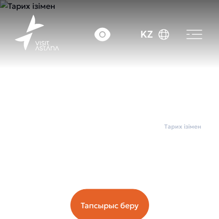
KZ
Басты бет
Қала бойынша экскурсиялар
Тарих ізімен
Тарих ізімен
Орташа чек: ~7000 тг.
Тапсырыс беру