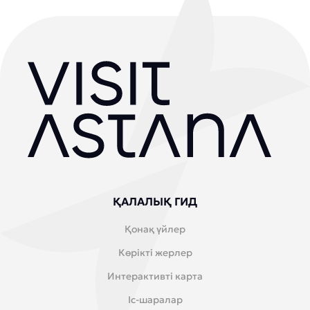
ҚАЛАЛЫҚ ГИД
Қонақ үйлер
Көрікті жерлер
Интерактивті карта
Іс-шаралар