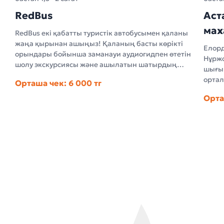
RedBus
Аст
мах
RedBus екі қабатты туристік автобусымен қаланы
жаңа қырынан ашыңыз! Қаланың басты көрікті
Елорд
орындары бойынша заманауи аудиогидпен өтетін
Нұржо
шолу экскурсиясы және ашылатын шатырдың
шығың
арқасында ашық аспан астындағы жайлы әрі
ортал
Орташа чек: 6 000 тг
әсерлі саяхат.
Ордағ
Орта
қалан