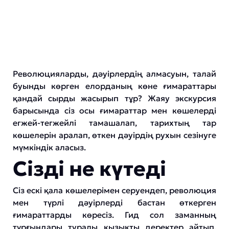
Революцияларды, дәуірлердің алмасуын, талай
буынды көрген елорданың көне ғимараттары
қандай сырды жасырып тұр? Жаяу экскурсия
барысында сіз осы ғимараттар мен көшелерді
егжей-тегжейлі тамашалап, тарихтың тар
көшелерін аралап, өткен дәуірдің рухын сезінуге
мүмкіндік аласыз.
Сізді не күтеді
Сіз ескі қала көшелерімен серуендеп, революция
мен түрлі дәуірлерді бастан өткерген
ғимараттарды көресіз. Гид сол заманның
тұрғындары туралы қызықты деректер айтып,