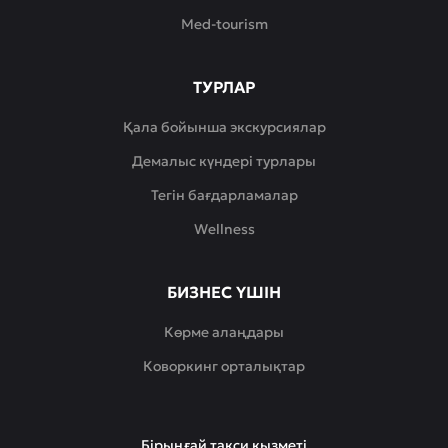
Med-tourism
ТУРЛАР
Қала бойынша экскурсиялар
Демалыс күндері турлары
Тегін бағдарламалар
Wellness
БИЗНЕС ҮШІН
Көрме алаңдары
Коворкинг орталықтар
Бірыңғай такси қызметі