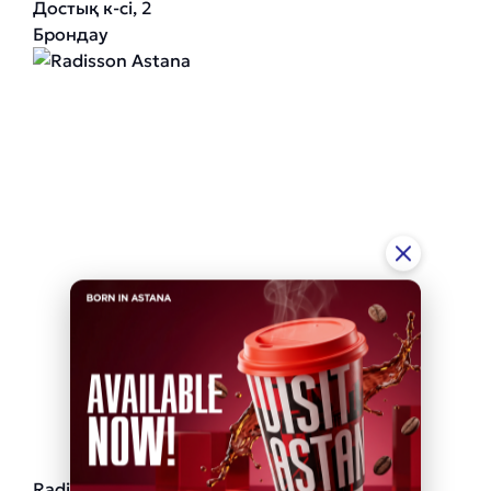
Достық к-сі, 2
Брондау
Radisson Astana