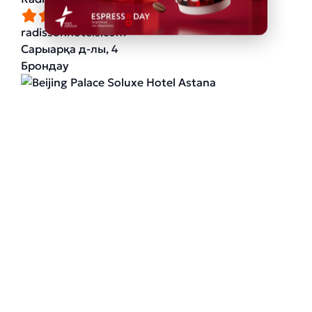
radissonhotels.com
Сарыарқа д-лы, 4
Брондау