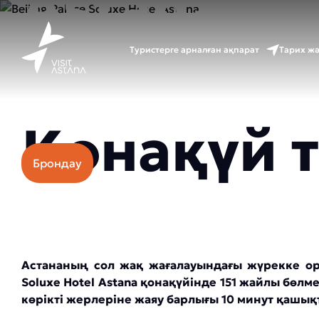
Astana
Туристерге арналған ақпарат
Тарих ж
Бағасы: 45000 тг.
Қонақүй 
Брондау
Астананың сол жақ жағалауындағы жүрекке орн
Soluxe Hotel Astana қонақүйінде 151 жайлы бөлм
көрікті жерлеріне жаяу барлығы 10 минут қашық