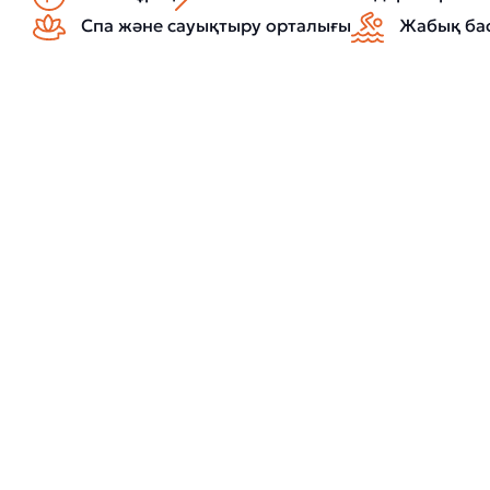
Спа және сауықтыру орталығы
Жабық ба