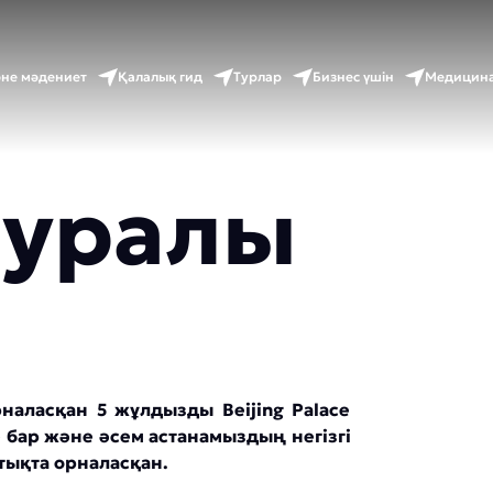
әне мәдениет
Қалалық гид
Турлар
Бизнес үшін
Медицина
туралы
аласқан 5 жұлдызды Beijing Palace
е бар және әсем астанамыздың негізгі
тықта орналасқан.