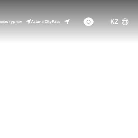
KZ
Astana CityPass
лық туризм