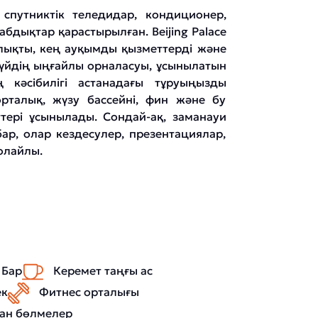
спутниктік теледидар, кондиционер,
бдықтар қарастырылған. Beijing Palace
ылықты, кең ауқымды қызметтерді және
ақүйдің ыңғайлы орналасуы, ұсынылатын
ң кәсібилігі астанадағы тұруыңызды
орталық, жүзу бассейні, фин және бу
тері ұсынылады. Сондай-ақ, заманауи
р, олар кездесулер, презентациялар,
қолайлы.
Бар
Керемет таңғы ас
ек
Фитнес орталығы
ған бөлмелер