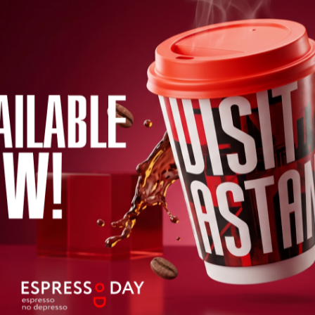
ынамыз