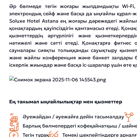
Әр бөлмеде тегін жоғары жылдамдықты Wi-Fi, 
электрондық сейф және басқа да ыңғайлы құрал-жа
Soluxe Hotel Astana ең жоғары дәрежедегі жайл
қонақтардың қауіпсіздігін қамтамасыз етеді. Қон
қызметтердің әртүрлілігі және қызметкерлерді
нәтижелі және сәтті етеді. Қонақтарға фитнес 
сауналары сияқты толыққанды сауықтыру қызмет
және жайлы конференция және банкет залдары ба
іскерлік жиындар және басқа іс-шаралар үшін өте 
Ең танымал ыңғайлылықтар мен қызметтер
Әуежайдан / әуежайға дейін тасымалдау
Барлық бөлмелердегі кофеқайнатқыш / шайн
Тегін тұрақ
Темекі шекпейтіндерге арнал