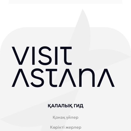
ҚАЛАЛЫҚ ГИД
Қонақ үйлер
Көрікті жерлер