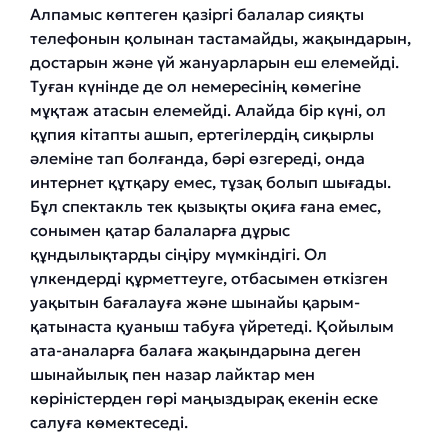
Алпамыс көптеген қазіргі балалар сияқты
телефонын қолынан тастамайды, жақындарын,
достарын және үй жануарларын еш елемейді.
Туған күнінде де ол немересінің көмегіне
мұқтаж атасын елемейді. Алайда бір күні, ол
құпия кітапты ашып, ертегілердің сиқырлы
әлеміне тап болғанда, бәрі өзгереді, онда
интернет құтқару емес, тұзақ болып шығады.
Бұл спектакль тек қызықты оқиға ғана емес,
сонымен қатар балаларға дұрыс
құндылықтарды сіңіру мүмкіндігі. Ол
үлкендерді құрметтеуге, отбасымен өткізген
уақытын бағалауға және шынайы қарым-
қатынаста қуаныш табуға үйретеді. Қойылым
ата-аналарға балаға жақындарына деген
шынайылық пен назар лайктар мен
көріністерден гөрі маңыздырақ екенін еске
салуға көмектеседі.