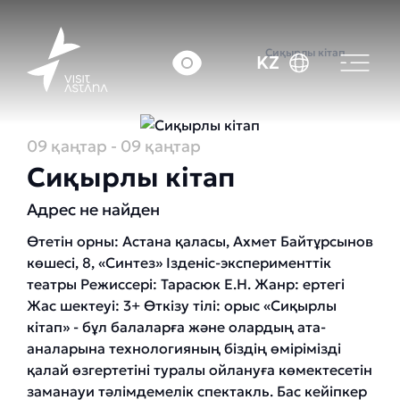
Басты бет
Оқиғалар күнтізбесі
Сиқырлы кітап
KZ
09 қаңтар
- 09 қаңтар
Сиқырлы кітап
Адрес не найден
Өтетін орны: Астана қаласы, Ахмет Байтұрсынов
көшесі, 8, «Синтез» Ізденіс-эксперименттік
театры Режиссері: Тарасюк Е.Н. Жанр: ертегі
Жас шектеуі: 3+ Өткізу тілі: орыс «Сиқырлы
кітап» - бұл балаларға және олардың ата-
аналарына технологияның біздің өмірімізді
қалай өзгертетіні туралы ойлануға көмектесетін
заманауи тәлімдемелік спектакль. Бас кейіпкер