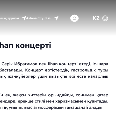
KZ
Astana CityPass
лық туризм
lhan концерті
ерік Ибрагимов пен Ilhan концерті өтеді. Іс-шара
басталады. Концерт әртістердің гастрольдік туры
ық жанкүйерлер үшін қызықты әрі есте қаларлық
ің ең жақсы хиттерін орындайды, сонымен қатар
ндерді ерекше стилі мен харизмасымен қуантады.
рттің ұмытылмас атмосферасын тамашалай алады