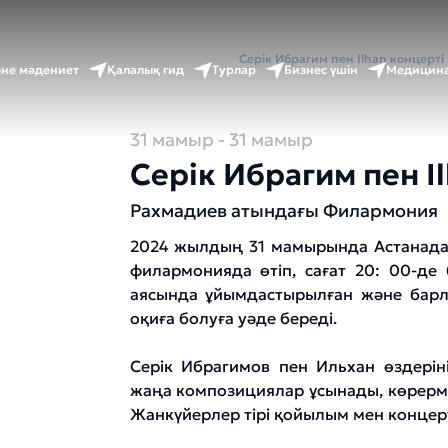
Басты бет
Оқиғалар күнтізбесі
Серік Ибрагим пен Ilhan концерті
әне мәдениет
Қалалық гид
Турлар
Бизнес үшін
Медицина
31 мамыр
- 31 мамыр
Серік Ибрагим пен I
Рахмадиев атындағы Филармония
2024 жылдың 31 мамырында Астанада С
филармонияда өтіп, сағат 20: 00-де 
аясында ұйымдастырылған және барл
оқиға болуға уәде береді.
Серік Ибрагимов пен Ильхан өздерін
жаңа композициялар ұсынады, көрерме
Жанкүйерлер тірі қойылым мен конце