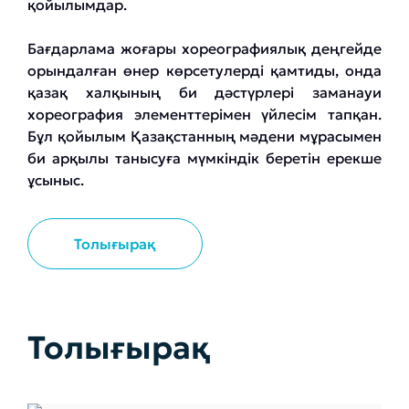
қойылымдар.
Бағдарлама жоғары хореографиялық деңгейде
орындалған өнер көрсетулерді қамтиды, онда
қазақ халқының би дәстүрлері заманауи
хореография элементтерімен үйлесім тапқан.
Бұл қойылым Қазақстанның мәдени мұрасымен
би арқылы танысуға мүмкіндік беретін ерекше
ұсыныс.
Толығырақ
Толығырақ