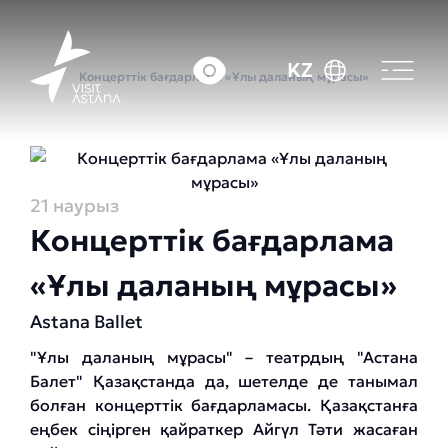
Басты бет
Оқиғалар күнтізбесі
KZ
Концерттік бағдарлама «Ұлы даланың мұрасы»
21 наурыз
Концерттік бағдарлама
«Ұлы даланың мұрасы»
Astana Ballet
"Ұлы даланың мұрасы" – театрдың "Астана
Балет" Қазақстанда да, шетелде де танымал
болған концерттік бағдарламасы. Қазақстанға
еңбек сіңірген қайраткер Айгүл Тәти жасаған