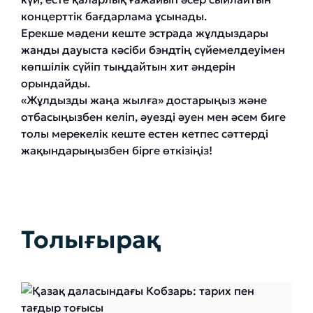
концерттік бағдарлама ұсынады.
Ерекше мәдени кеште эстрада жұлдыздары
жанды дауыста кәсіби бэндтің сүйемелдеуімен
көпшілік сүйіп тыңдайтын хит әндерін
орындайды.
«Жұлдызды жаңа жылға» достарыңыз және
отбасыңызбен келіп, әуезді әуен мен әсем биге
толы мерекелік кеште естен кетпес сәттерді
жақындарыңызбен бірге өткізіңіз!
Толығырақ