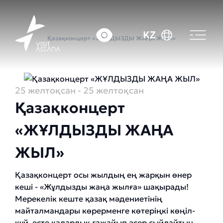
Басты бет
Оқиғалар күнтізбесі
KZ
Қазақконцерт «ЖҰЛДЫЗДЫ ЖАҢА ЖЫЛ»
25 желтоқсан
- 25 желтоқсан
Қазақконцерт
«ЖҰЛДЫЗДЫ ЖАҢА
ЖЫЛ»
Қазақконцерт осы жылдың ең жарқын өнер
кеші - «Жұлдызды жаңа жылға» шақырады!
Мерекелік кеште қазақ мәдениетінің
майталмандары көрерменге көтеріңкі көңіл-
күй, есте қаларлық ғажайып әсер сыйлайтын