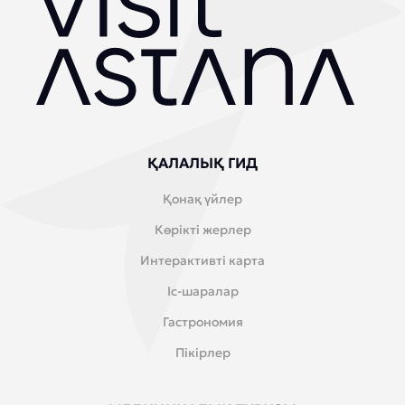
ҚАЛАЛЫҚ ГИД
Қонақ үйлер
Көрікті жерлер
Интерактивті карта
Іс-шаралар
Гастрономия
Пікірлер