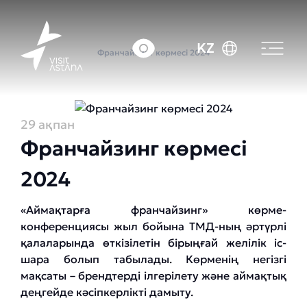
Басты бет
Оқиғалар күнтізбесі
KZ
Франчайзинг көрмесі 2024
29 ақпан
Франчайзинг көрмесі
2024
«Аймақтарға франчайзинг» көрме-
конференциясы жыл бойына ТМД-ның әртүрлі
қалаларында өткізілетін бірыңғай желілік іс-
шара болып табылады. Көрменің негізгі
мақсаты – брендтерді ілгерілету және аймақтық
деңгейде кәсіпкерлікті дамыту.