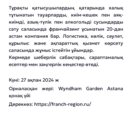
Тұрақты қатысушылардың қатарында халық
тұтынатын тауарларды, киім-кешек пен аяқ-
киімді, азық-түлік пен алкогольді сусындарды
сату саласында франчайзинг ұсынатын 20-дан
астам компания бар. Логистика, көлік, сәулет,
құрылыс және ақпараттық қызмет көрсету
саласында жұмыс істейтін ұйымдар.
Көрмеде шеберлік сабақтары, сараптамалық
есептер мен заңгерлік кеңестер өтеді.
Күні: 27 ақпан 2024 ж
Орналасқан жері: Wyndham Garden Astana
қонақ үйі
Дереккөз:
https://franch-region.ru/