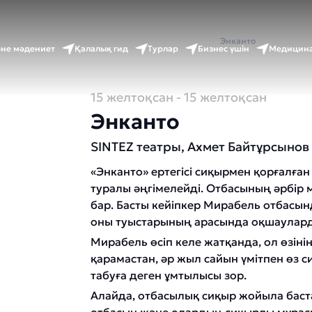
Басты бет
Оқиғалар күнтізбесі
Энканто
әне мәдениет
Қалалық гид
Турлар
Бизнес үшін
Медицина
15 желтоқсан
- 15 желтоқсан
Энканто
SINTEZ театры, Ахмет Байтұрсынов 
«Энканто» ертегісі сиқырмен қорғалға
туралы әңгімелейді. Отбасының әрбір м
бар. Басты кейіпкер Мирабель отбасы
оны туыстарының арасында оқшаулар
Мирабель өсіп келе жатқанда, ол өзіні
қарамастан, әр жыл сайын үмітпен өз 
табуға деген ұмтылысы зор.
Алайда, отбасылық сиқыр жойыла баста