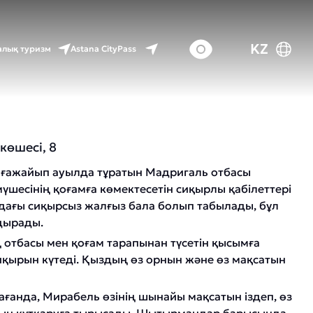
KZ
Astana CityPass
лық туризм
көшесі, 8
н ғажайып ауылда тұратын Мадригаль отбасы
үшесінің қоғамға көмектесетін сиқырлы қабілеттері
ндағы сиқырсыз жалғыз бала болып табылады, бұл
дырады.
ң отбасы мен қоғам тарапынан түсетін қысымға
сиқырын күтеді. Қыздың өз орнын және өз мақсатын
ғанда, Мирабель өзінің шынайы мақсатын іздеп, өз