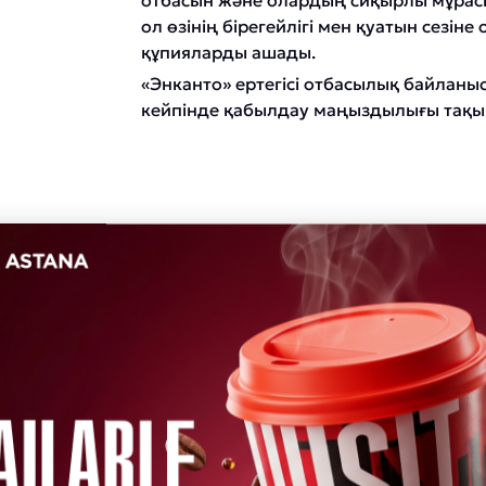
отбасын және олардың сиқырлы мұрас
ол өзінің бірегейлігі мен қуатын сезіне
құпияларды ашады.
«Энканто» ертегісі отбасылық байланыс
кейпінде қабылдау маңыздылығы тақы