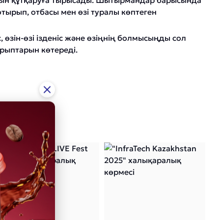
ын құтқаруға тырысады. Шытырмандар барысында
 отырып, отбасы мен өзі туралы көптеген
, өзін-өзі ізденіс және өзіңнің болмысыңды сол
рыптарын көтереді.