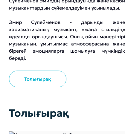
Сүлейменов Эмирдің орындауында және кәсіби
музыканттардың сүйемелдеуімен ұсынылады.
Эмир Сүлейменов - дарынды және
харизматикалық музыкант, «жаңа стильдің»
идеалды орындаушысы. Оның ойын мәнері тірі
музыканың ұмытылмас атмосферасына және
бірегей эмоцияларға шомылуға мүмкіндік
береді.
Толығырақ
Толығырақ