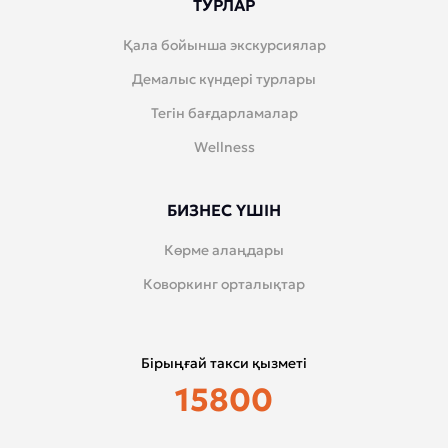
ТУРЛАР
Қала бойынша экскурсиялар
Демалыс күндері турлары
Тегін бағдарламалар
Wellness
БИЗНЕС ҮШІН
Көрме алаңдары
Коворкинг орталықтар
Бірыңғай такси қызметі
15800