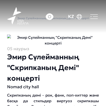
Басты бет
Оқиғалар күнтізбесі
KZ
Эмир Сүлейманның "Скрипканың Демі" концерті
05 наурыз
Эмир Сүлейманның
"Скрипканың Демі"
концерті
Nomad city hall
Скрипканың демі - рок, фанк, поп-хиттер және
басқа да стильдер виртуоз скрипкашы