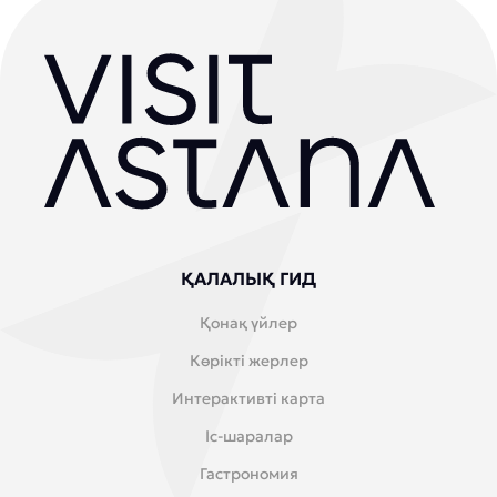
ҚАЛАЛЫҚ ГИД
Қонақ үйлер
Көрікті жерлер
Интерактивті карта
Іс-шаралар
Гастрономия