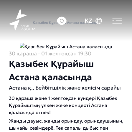
Басты бет
Оқиғалар күнтізбесі
KZ
Қазыбек Құрайыш Астана қаласында
30 қараша
- 01 желтоқсан
19:30
Қазыбек Құрайыш
Астана қаласында
Астана қ., Бейбітшілік және келісім сарайы
30 қараша және 1 желтоқсан күндері Қазыбек
Құрайыштың үлкен жеке концерті Астана
қаласында өтпек!
Жанды дауыс, жанды орындау, орындаушының
шынайы сезімдері!. Тек сапалы дыбыс пен