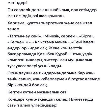
мәтіндер!
Ән сөздерінде тек шынайылық, пәк сезімдер
мен өмірдің өзі жасырынған.
Харизма, қуатты энергетика және сезімтал
тенор.
«Таптым-ау сені», «Мінезің көркем», «Бірге»,
«Көркемім», «Алыстама менен», «Сені іздеп»
әндері орындалмақ. Жеке концерттік
бағдарламада Қазыбек Құрайыштың үздік
композициялары, хиттері мен мущыкалық
тұсаукесерлері ұсынылады.
Орындаушы өз тыңдармандарына бар жан-
тәнін салып, жанкүйерлермен біртұтас әлемде
біріккендей болмақ.
Көптен күткен музыкалық сәт!
Концерт күні жақындап келеді! Билеттерді
сатып алып үлгеріңіздер!