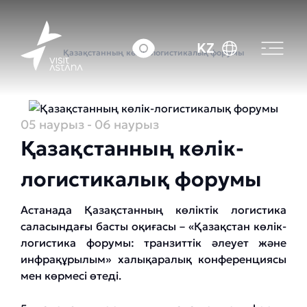
Басты бет
Оқиғалар күнтізбесі
KZ
Қазақстанның көлік-логистикалық форумы
05 наурыз
- 06 наурыз
Қазақстанның көлік-
логистикалық форумы
Астанада Қазақстанның көліктік логистика
саласындағы басты оқиғасы – «Қазақстан көлік-
логистика форумы: транзиттік әлеует және
инфрақұрылым» халықаралық конференциясы
мен көрмесі өтеді.