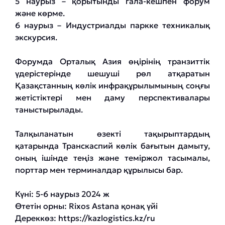
5 наурыз – қорытынды гала-кешпен форум
және көрме.
6 наурыз – Индустриалды паркке техникалық
экскурсия.
Форумда Орталық Азия өңірінің транзиттік
үдерістерінде шешуші рөл атқаратын
Қазақстанның көлік инфрақұрылымының соңғы
жетістіктері мен даму перспективалары
таныстырылады.
Талқыланатын өзекті тақырыптардың
қатарында Транскаспий көлік бағытын дамыту,
оның ішінде теңіз және теміржол тасымалы,
порттар мен терминалдар құрылысы бар.
Күні: 5-6 наурыз 2024 ж
Өтетін орны: Rixos Astana қонақ үйі
Дереккөз:
https://kazlogistics.kz/ru