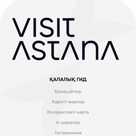
ҚАЛАЛЫҚ ГИД
Қонақ үйлер
Көрікті жерлер
Интерактивті карта
Іс-шаралар
Гастрономия