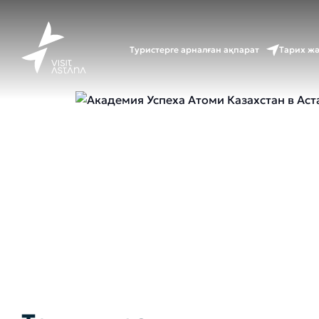
Бас
Туристерге арналған ақпарат
Тарих ж