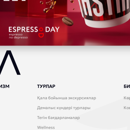
ИЗМ
ТУРЛАР
БИ
Қала бойынша экскурсиялар
Кө
Демалыс күндері турлары
Ко
Тегін бағдарламалар
Wellness