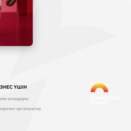
ЗНЕС ҮШІН
рме алаңдары
воркинг орталықтар