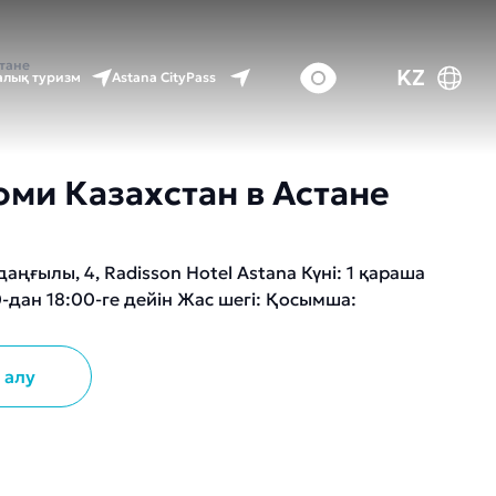
стане
KZ
Astana CityPass
лық туризм
ми Казахстан в Астане
аңғылы, 4, Radisson Hotel Astana Күні: 1 қараша
0-дан 18:00-ге дейін Жас шегі: Қосымша:
 алу