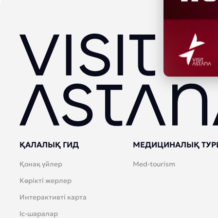
ҚАЛАЛЫҚ ГИД
МЕДИЦИНАЛЫҚ ТУР
Қонақ үйлер
Med-tourism
Көрікті жерлер
Интерактивті карта
Іс-шаралар