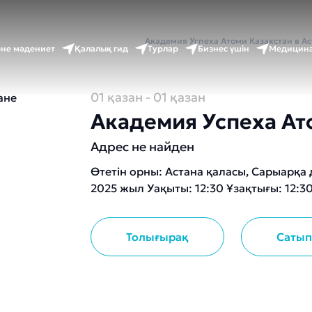
ты бет
Оқиғалар күнтізбесі
Академия Успеха Атоми Казахстан в А
әне мәдениет
Қалалық гид
Турлар
Бизнес үшін
Медицина
01 қазан
- 01 қазан
Академия Успеха Ато
Адрес не найден
Өтетін орны: Астана қаласы, Сарыарқа д
2025 жыл Уақыты: 12:30 Ұзақтығы: 12:3
Толығырақ
Сатып