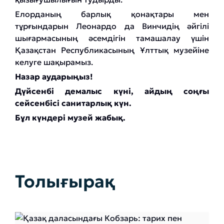
Елорданың барлық қонақтары мен
тұрғындарын Леонардо да Винчидің әйгілі
шығармасының әсемдігін тамашалау үшін
Қазақстан Республикасының Ұлттық музейіне
келуге шақырамыз.
Назар аударыңыз!
Дүйсенбі демалыс күні, айдың соңғы
сейсенбісі санитарлық күн.
Бұл күндері музей жабық.
Толығырақ