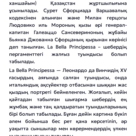
ханшайым) Қазақстан жұртшылығына
ұсынылады. Сурет Сфорциада Варшавалық
кодексінен алынған және Милан герцогы
Людовико иль Мороның қызы әрі генерал-
капитан Галеаццо Сансевериноның жұбайы
Бьянка Джованна Сфорцаның қырынан көрінісі
деп танылған. La Bella Principessa – шебердің
пергаменттегі жалғыз туындысы болып
табылады.
La Bella Principessa — Леонардо да Винчидің XV
ғасырдың аяғында салған туындысы, онда
итальяндық ақсүйектер отбасынан шыққан жас
қыздың портреті бейнеленген. Жоғалып, кейін
қайтадан табылған шығарма шебердің ең
жұмбақ және таң қалдыратын туындыларының
бірі болып табылады. Бұған дейін картина бүкіл
әлем бойынша бес рет қана көрсетіліп, әр
уақытта сыншылар мен көрермендердің үлкен
қызығушылығын тудырды.