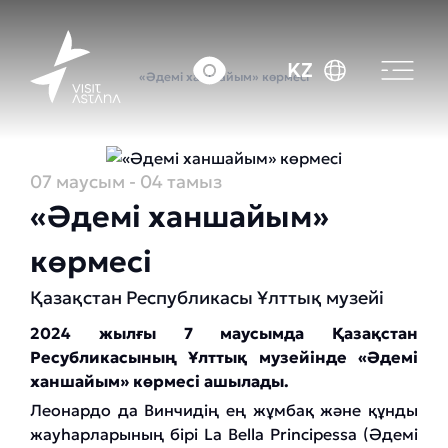
Басты бет
Оқиғалар күнтізбесі
KZ
«Әдемі ханшайым» көрмесі
07 маусым
- 04 тамыз
«Әдемі ханшайым»
көрмесі
Қазақстан Республикасы Ұлттық музейі
2024 жылғы 7 маусымда Қазақстан
Ресубликасының Ұлттық музейінде «Әдемі
ханшайым» көрмесі ашылады.
Леонардо да Винчидің ең жұмбақ және құнды
жауһарларының бірі La Bella Principessa (Әдемі