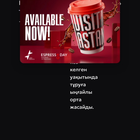
Қабанбай батыр проспектi, 60/14
кеңістік,
табиғи
Телефон
материалдар
+7‒771‒103‒03‒00
және
айқын
формалар
—
күннің
кез
келген
уақытында
тұруға
ыңғайлы
орта
жасайды.