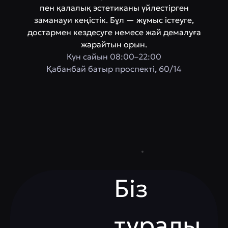
пен қалалық эстетиканы үйлестірген
заманауи кеңістік. Бұл — жұмыс істеуге,
достармен кездесуге немесе жай демалуға
жарайтын орын.
Күн сайын 08:00–22:00
Қабанбай батыр проспектi, 60/14
Біз
туралы