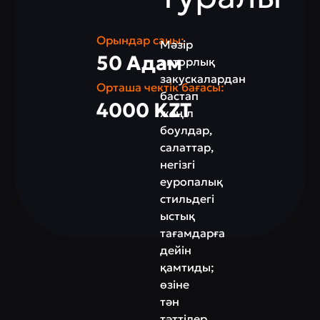
Орындар саны:
Мәзір
50 Адам
авторлық
закускалардан
Орташа чектік бағасы:
бастап
4000 KZT
жеңіл
боулдар,
салаттар,
негізгі
еуропалық
стильдегі
ыстық
тағамдарға
дейін
қамтиды;
өзіне
тән
тәттілер