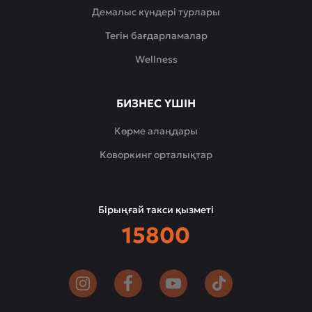
Демалыс күндері турлары
Тегін бағдарламалар
Wellness
БИЗНЕС ҮШІН
Көрме алаңдары
Коворкинг орталықтар
Бірыңғай такси қызметі
15800