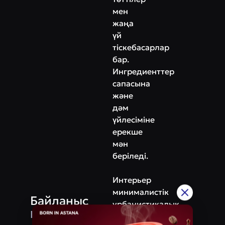
мен
жаңа
үй
тіскебасарлар
бар.
Ингредиенттер
сапасына
және
дәм
үйлесіміне
ерекше
мән
беріледі.
Интерьер
минималистік
Байланыс
урбанистикалық
Мекенжай
стильде: