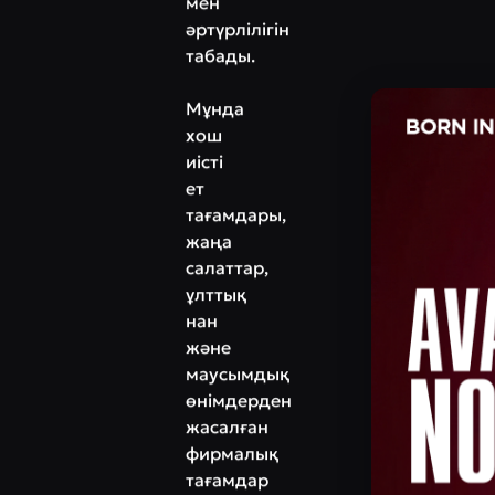
мен
әртүрлілігін
табады.
Мұнда
хош
иісті
ет
тағамдары,
жаңа
салаттар,
ұлттық
нан
және
маусымдық
өнімдерден
жасалған
фирмалық
тағамдар