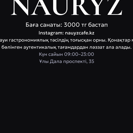
NAURYZ
Баға санаты: 3000 тг бастап
Instagram: nauyzcafe.kz
науи гастрономиялық тәсілдің тоғысқан орны. Қонақтар 
бөлінген аутентикалық тағамдардан ләззат ала алады.
Күн сайын 09:00–23:00
Ұлы Дала проспектi, 35