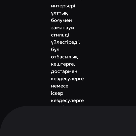
интерьері
ұлттық
бояумен
заманауи
стильді
үйлестіреді,
бұл
отбасылық
кештерге,
достармен
кездесулерге
немесе
іскер
кездесулерге
ыңғайлы
және
жылы
орта