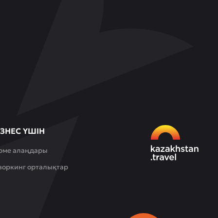
ЗНЕС ҮШІН
рме алаңдары
воркинг орталықтар