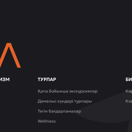
ИЗМ
ТУРЛАР
БИ
Қала бойынша экскурсиялар
Кө
Демалыс күндері турлары
Ко
Тегін бағдарламалар
Wellness