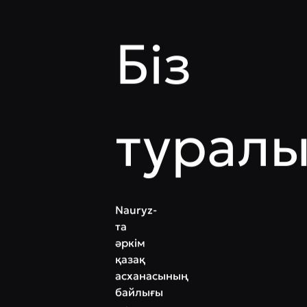
Біз
турал
Nauryz-
та
әркім
қазақ
асханасының
байлығы