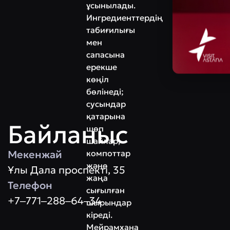
ұсынылады.
Ингредиенттердің
табиғилығы
мен
сапасына
ерекше
көңіл
бөлінеді;
сусындар
қатарына
Байланыс
шөп
шайлар,
Мекенжай
компоттар
және
Ұлы Дала проспектi, 35
жаңа
Телефон
сығылған
+7‒771‒288‒64‒34
шырындар
кіреді.
Мейрамхана