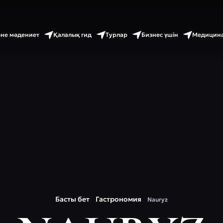
әне мәдениет
Қалалық гид
Турлар
Бизнес үшін
Медицина
Басты бет
Гастрономия
Nauryz