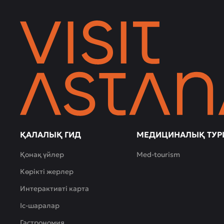
қалыптастырады.
Nauryz
—
қазақ
қонақжайлылығының
жылулығын
сезініп,
ұлттық
дәмдерді
тамашалайтын
орын.
ҚАЛАЛЫҚ ГИД
МЕДИЦИНАЛЫҚ ТУР
Қонақ үйлер
Med-tourism
Көрікті жерлер
Интерактивті карта
Іс-шаралар
Гастрономия