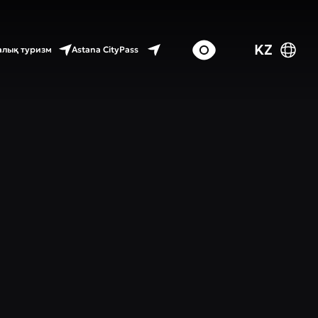
KZ
Astana CityPass
лық туризм