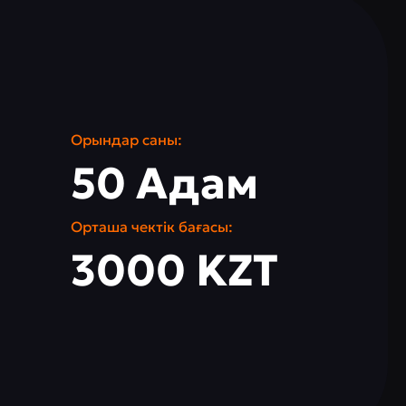
Орындар саны:
50 Адам
Орташа чектік бағасы:
3000 KZT