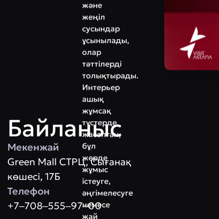
және
жеңіл
сусындар
ұсынылады,
олар
тәттілерді
толықтырады.
Интерьер
ашық
жұмсақ
Байланыс
түстерде
жасалған,
Мекенжай
бұл
жерде
Green Mall СТРЦ, Сығанақ
жұмыс
көшесі, 17Б
істеуге,
Телефон
әңгімелесуге
+7‒708‒555‒97‒00
немесе
жай