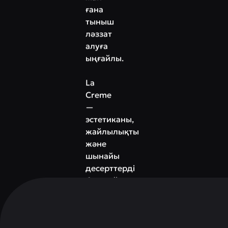
ғана
тыныш
ләззат
алуға
ыңғайлы.
La
Creme
—
эстетиканы,
жайлылықты
және
шынайы
десерттерді
бағалайтындарға
арналған
орын.