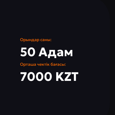
Орындар саны:
50 Адам
Орташа чектік бағасы:
7000 KZT