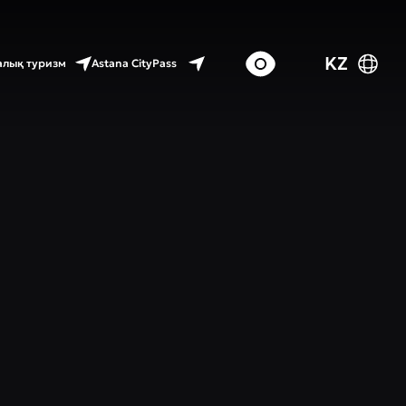
KZ
Astana CityPass
лық туризм