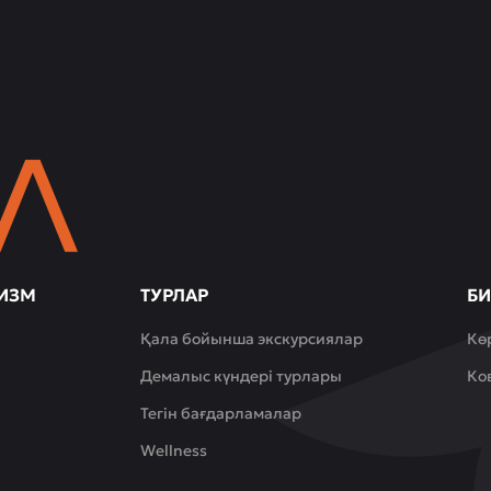
ИЗМ
ТУРЛАР
БИ
Қала бойынша экскурсиялар
Кө
Демалыс күндері турлары
Ко
Тегін бағдарламалар
Wellness