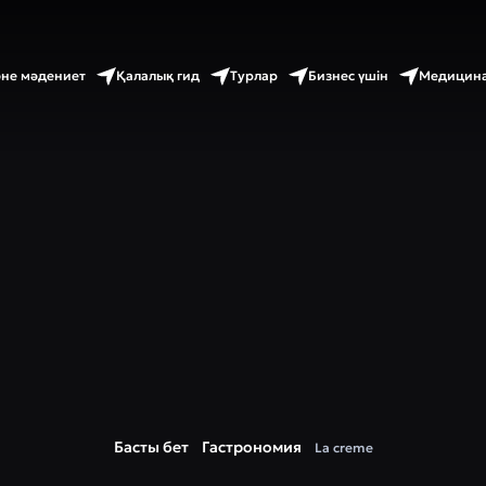
әне мәдениет
Қалалық гид
Турлар
Бизнес үшін
Медицина
Басты бет
Гастрономия
La creme