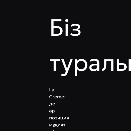
Біз
турал
La
Creme-
де
әр
позиция
мұқият