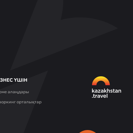
ЗНЕС ҮШІН
рме алаңдары
воркинг орталықтар