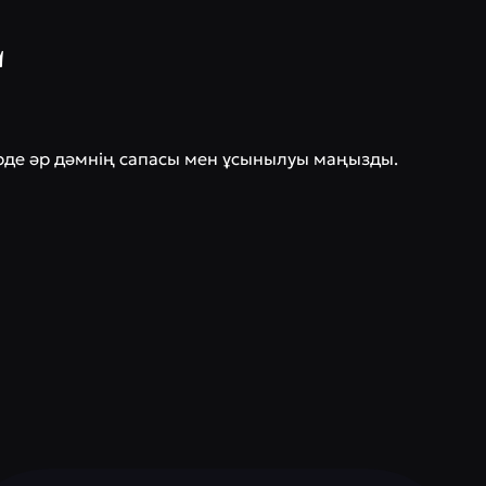
E
ерде әр дәмнің сапасы мен ұсынылуы маңызды.