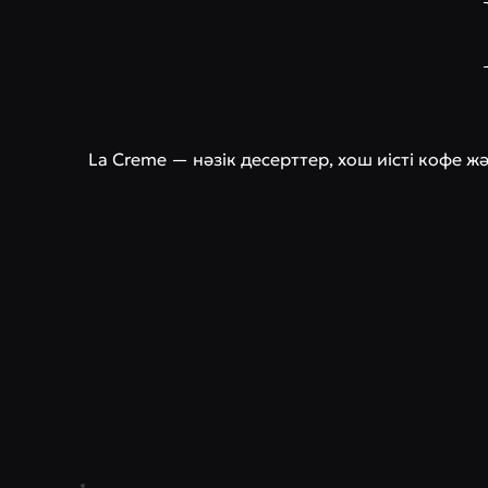
La Creme — нәзік десерттер, хош иісті кофе