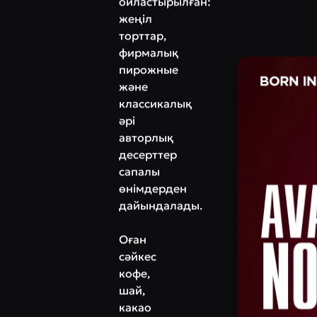
ойластырылған:
жеңіл
торттар,
фирмалық
пирожные
және
классикалық
әрі
авторлық
десерттер
сапалы
өнімдерден
дайындалады.
Оған
сәйкес
кофе,
шай,
какао