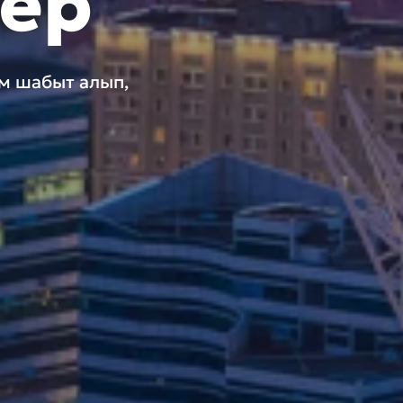
лер
ам шабыт алып,