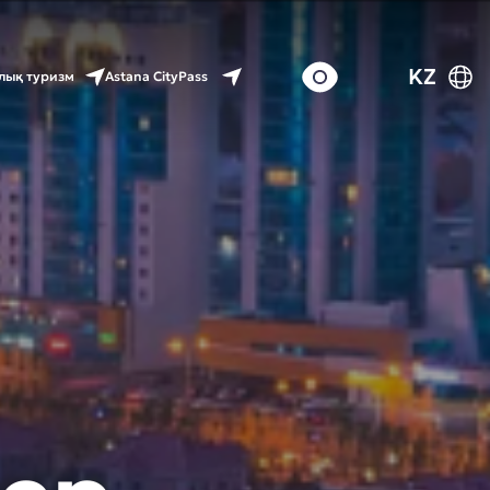
KZ
Astana CityPass
лық туризм