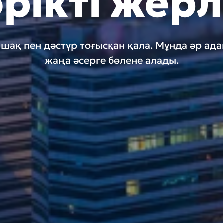
рікті жер
шақ пен дәстүр тоғысқан қала. Мұнда әр ад
жаңа әсерге бөлене алады.