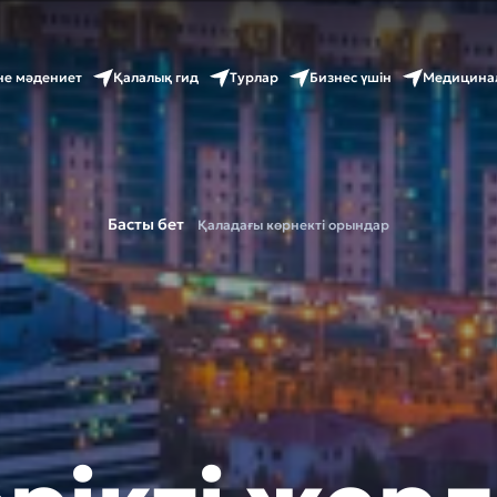
не мәдениет
Қалалық гид
Турлар
Бизнес үшін
Медицина
Басты бет
Қаладағы көрнекті орындар