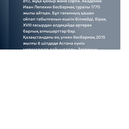
еті), жұқа қамыр және сорпа. Академик
Иван Лепехин бесбармақ туралы 1770
жылы айтқан. Бұл тағамның қашан
ойлап табылғанын ешкім білмейді, бірақ
XVIII ғасырдан әлдеқайда ертерек
барлық алғышарттар бар.
Қазақстандағы ең үлкен бесбармақ 2015
жылғы 6 шілдеде Астана күнін
мерекелеуге дайындалды. Тағамның
жалпы салмағы 736,5 килограмды
құрады. Содан кейін Гиннестің
рекордтар кітабының өкілдері жаңа
рекорд орнатты.