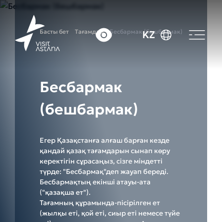
Басты бет
Тағамдар
Бесбармак (бешбармак)
KZ
Бесбармак
(бешбармак)
Егер Қазақстанға алғаш барған кезде
қандай қазақ тағамдарын сынап көру
керектігін сұрасаңыз, сізге міндетті
түрде: "Бесбармақ"деп жауап береді.
Бесбармақтың екінші атауы-ата
("қазақша ет").
Тағамның құрамында-пісірілген ет
(жылқы еті, қой еті, сиыр еті немесе түйе