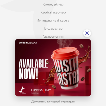
Қонақ үйлер
Көрікті жерлер
Интерактивті карта
Іс-шаралар
Гастрономия
Пікірлер
МЕДИЦИНАЛЫҚ ТУРИЗМ
Med-tourism
ТУРЛАР
Қала бойынша экскурсиялар
Демалыс күндері турлары