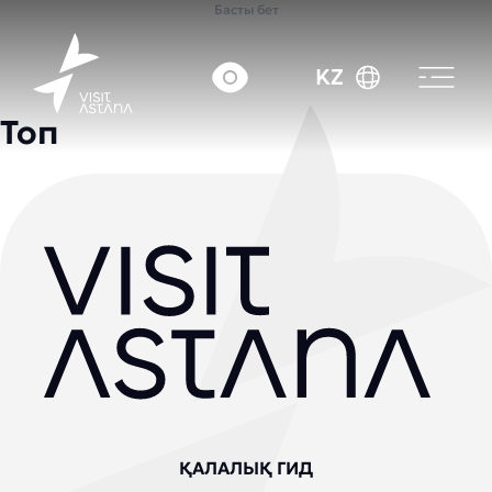
Басты бет
KZ
Топ
ҚАЛАЛЫҚ ГИД