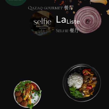
Qazaq gourmet 餐厅
La
Liste
Selfie 餐厅