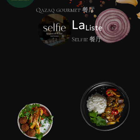
Qazaq gourmet 餐厅
La
Liste
Selfie 餐厅