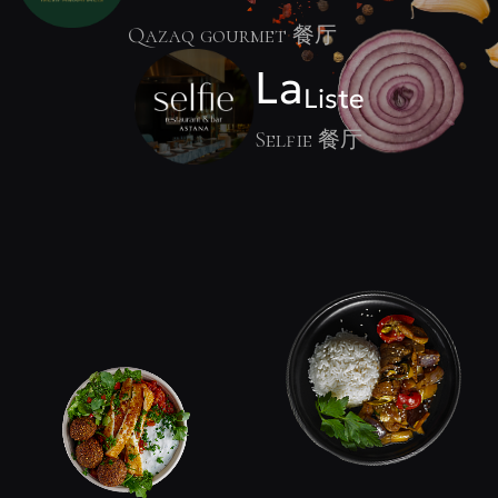
Qazaq gourmet 餐厅
La
Liste
Selfie 餐厅