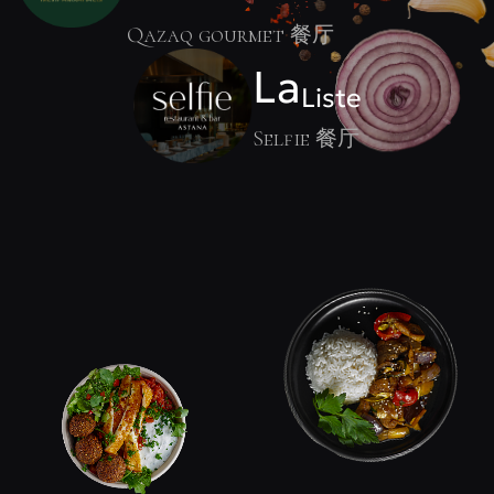
Qazaq gourmet 餐厅
La
Liste
Selfie 餐厅