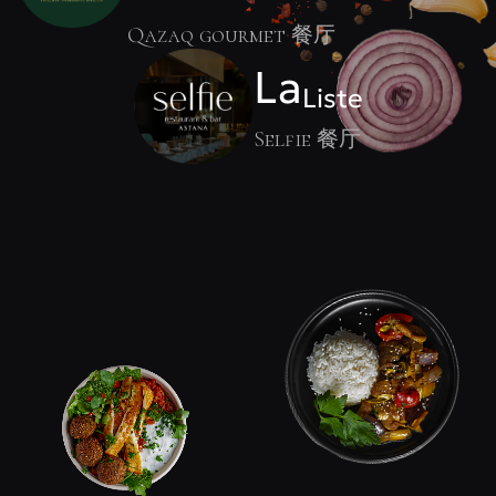
Qazaq gourmet 餐厅
La
Liste
Selfie 餐厅