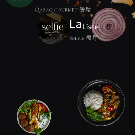
Qazaq gourmet 餐厅
La
Liste
Selfie 餐厅