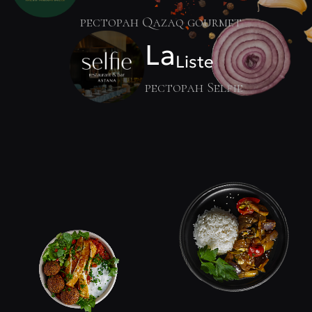
ресторан Qazaq gourmet
La
Liste
ресторан Selfie