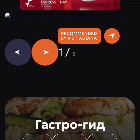
Instagram:
@qazaq.gourmet
RECOMMENDED
BY VISIT ASTANA
1
/
8
Гастро-гид