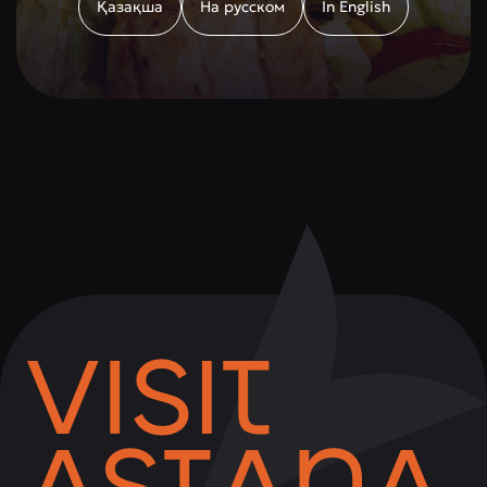
Қазақша
На русском
In English