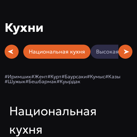
Кухни
Национальная кухня
Высокая кухня
#Иримшик
#Жент
#Курт
#Баурсаки
#Кумыс
#Казы
#Шужык
#Бешбармак
#Куырдак
Национальная
кухня