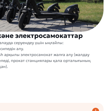
әне электросамокаттар
алауда серуендеу үшін ыңғайлы:
сипедін алу.
sh арқылы электросамокат жалға алу (жалдау
леді, прокат станциялары қала орталығының
ан).