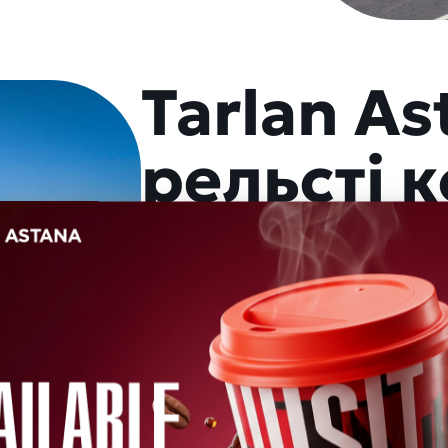
Tarlan A
рельсті к
Астанада әуежайды, теміржол в
аудандарын байланыстыратын жең
істейді. Енді сіз кептелістерсіз
аласыз — бұл туристер мен қала
Жол картасын әр станциядан сат