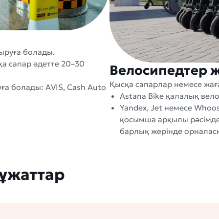
ыруға болады.
қа сапар әдетте 20–30
Велосипедтер ж
Қысқа сапарлар немесе жағ
ға болады: AVIS, Cash Auto
Astana Bike қалалық вело
Yandex, Jet немесе Whoo
қосымша арқылы рәсімде
барлық жерінде орналасқ
құжаттар