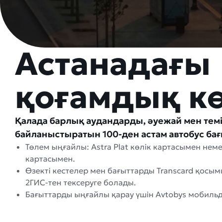
Астанадағы
қоғамдық кө
Қалада барлық аудандарды, әуежай мен те
байланыстыратын 100-ден астам автобус бағ
Төлем ыңғайлы: Astra Plat көлік картасымен нем
картасымен.
Өзекті кестелер мен бағыттарды Transcard қосы
2ГИС-тен тексеруге болады.
Бағыттарды ыңғайлы қарау үшін Avtobys мобильд