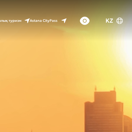
KZ
Astana CityPass
лық туризм