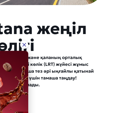
stana жеңіл
өлігі
окзалдарын және қаланың орталық
іл рельсті көлік (LRT) жүйесі жұмыс
 Астана бойынша тез әрі ыңғайлы қатынай
 тұрғындары үшін тамаша таңдау!
ып алуға болады.