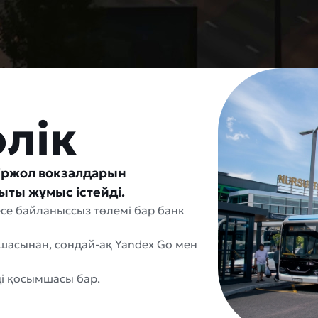
лік
міржол вокзалдарын
ыты жұмыс істейді.
есе байланыссыз төлемі бар банк
мшасынан, сондай-ақ Yandex Go мен
і қосымшасы бар.