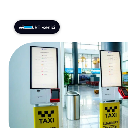
LRT желісі