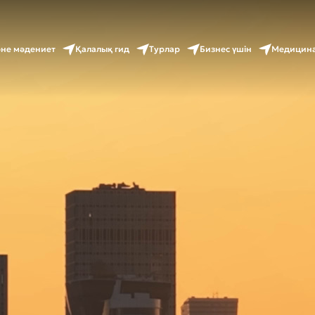
әне мәдениет
Қалалық гид
Турлар
Бизнес үшін
Медицина