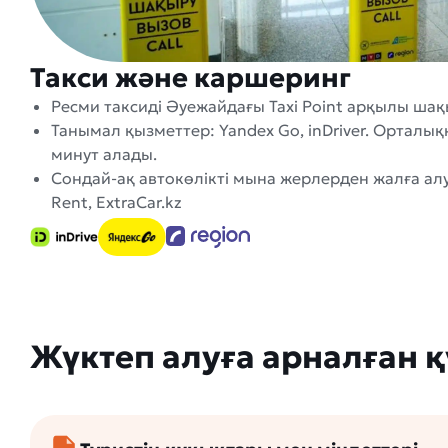
Такси және каршеринг
Ресми таксиді Әуежайдағы Taxi Point арқылы шақ
Танымал қызметтер: Yandex Go, inDriver. Орталық
минут алады.
Сондай-ақ автокөлікті мына жерлерден жалға алу
Rent, ExtraCar.kz
Жүктеп алуға арналған 