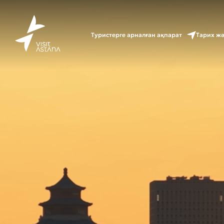
Туристерге арналған ақпарат
Тарих ж