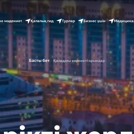
не мәдениет
Қалалық гид
Турлар
Бизнес үшін
Медицина
Басты бет
Қаладағы көрнекті орындар