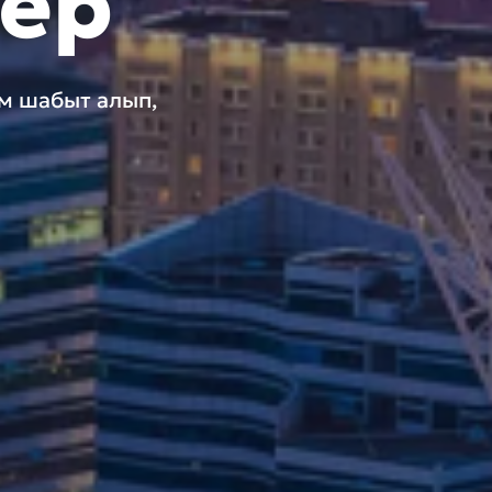
лер
ам шабыт алып,