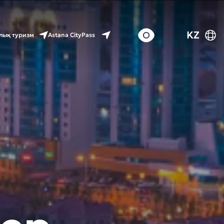
KZ
Astana CityPass
лық туризм