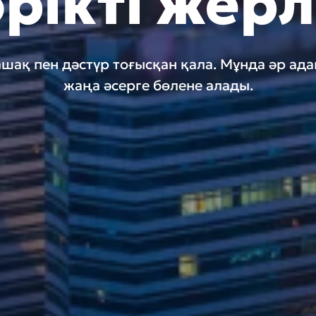
рікті жер
шақ пен дәстүр тоғысқан қала. Мұнда әр ад
жаңа әсерге бөлене алады.